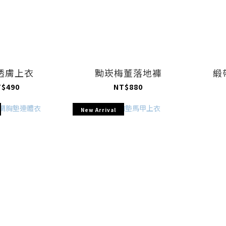
透膚上衣
黝崁梅董落地褲
緞
T$490
NT$880
New Arrival