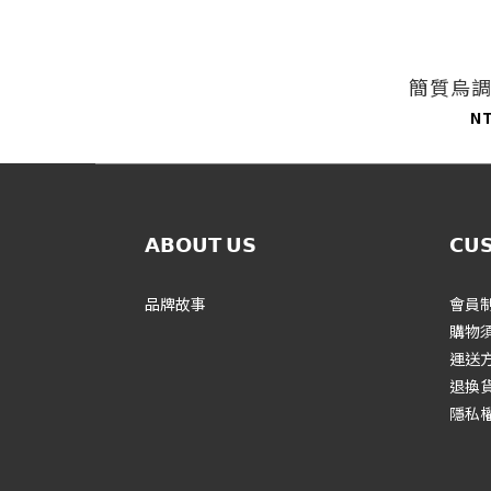
簡質烏
N
𝗔𝗕𝗢𝗨𝗧 𝗨𝗦
𝗖𝗨
品牌故事
會員
購物
運送
退換
隱私