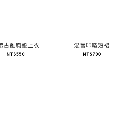
帶古錐胸墊上衣
混蕾叩曖短裙
NT$550
NT$790