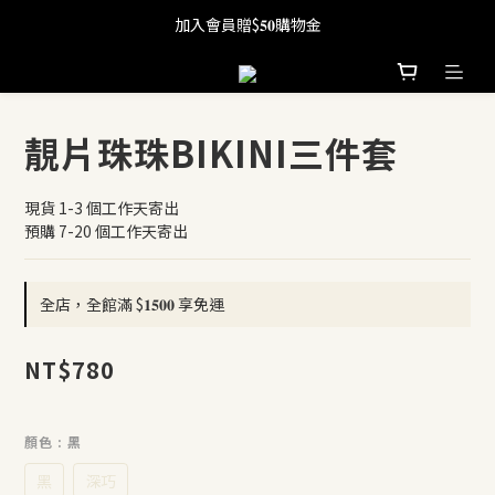
加入會員贈$𝟓𝟎購物金
全館滿 $𝟏𝟓𝟎𝟎 享免運
全館滿 $𝟏𝟓𝟎𝟎 享免運
靚片珠珠BIKINI三件套
現貨 1-3 個工作天寄出
預購 7-20 個工作天寄出
全店，全館滿 $𝟏𝟓𝟎𝟎 享免運
NT$780
顏色
: 黑
黑
深巧