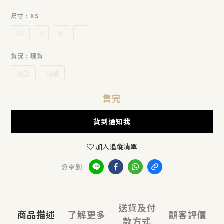
尺寸
: XS
XS
S
M
L
貨況
: 現貨
現貨
預購
售完
貨到通知我
加入追蹤清單
分享到
送貨及付
商品描述
了解更多
顧客評價
款方式