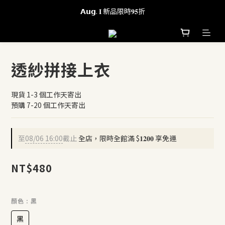
𝗔𝘂𝗴. 𝐈 新品限時𝟗𝟓折
全館滿 $𝟏𝟐𝟎𝟎 享免運
全館滿 $𝟏𝟐𝟎𝟎 享免運
透紗拼接上衣
現貨 1-3 個工作天寄出
預購 7-20 個工作天寄出
至
08/06 16:00
截止
全店，限時全館滿 $𝟏𝟐𝟎𝟎 享免運
NT$480
顏色
: 黑
黑